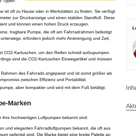
ge Typen:
se ist oft zu Hause oder in Werkstätten zu finden. Sie verfügt
meter zur Druckanzeige und einen stabilen Standfuß. Diese
izient und können einen hohen Druck erzeugen.
L
leine, tragbare Pumpe, die oft am Fahrradrahmen befestigt
r unterwegs, erfordern jedoch mehr Anstrengung und Zeit,
zt CO2-Kartuschen, um den Reifen schnell aufzupumpen.
llerdings sind die CO2-Kartuschen Einwegartikel und müssen
n Rahmen des Fahrrads angepasst und ist somit größer als
mpromiss zwischen Effizienz und Portabilität.
Inh
dpumpe, aber kompakter und wird mit dem Fuß betätigt.
pe-Marken
Akt
ür ihre hochwertigen Luftpumpen bekannt sind:
sten und eleganten Fahrradluftpumpen bekannt, die oft aus
um gefertigt sind. Die Marke bietet eine breite Palette an