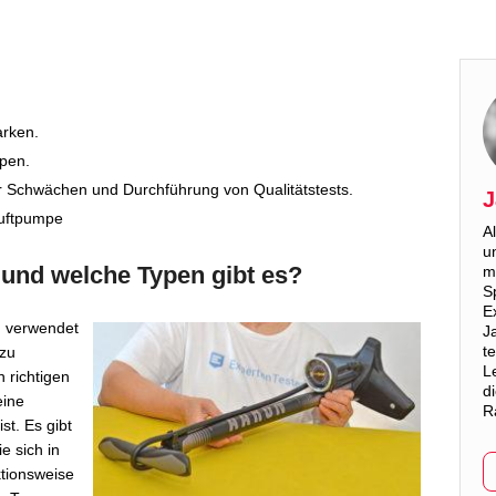
arken.
mpen.
ler Schwächen und Durchführung von Qualitätstests.
J
Luftpumpe
A
u
 und welche Typen gibt es?
m
S
E
u verwendet
J
t
zu
L
 richtigen
d
eine
R
st. Es gibt
e sich in
tionsweise