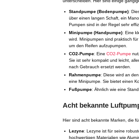
unterscheiden. Hier sind einige gängi
Standpumpe (Bodenpumpe)
: Die
über einen langen Schaft, ein Mano
Pumpen sind in der Regel sehr eff
Minipumpe (Handpumpe)
: Eine k
wird. Minipumpen sind praktisch fü
um den Reifen aufzupumpen.
CO2-Pumpe
: Eine
CO2-Pumpe
nut
Sie ist sehr kompakt und leicht, a
nach Gebrauch ersetzt werden.
Rahmenpumpe
: Diese wird an de
eine Minipumpe. Sie bietet einen Ko
Fußpumpe
: Ähnlich wie eine Stan
Acht bekannte Luftpum
Hier sind acht bekannte Marken, die f
Lezyne
: Lezyne ist für seine robu
hochwertigen Materialien wie Alumini