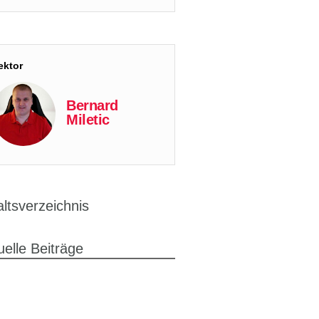
ektor
Bernard
Miletic
altsverzeichnis
uelle Beiträge