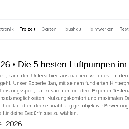
ktronik
Freizeit
Garten
Haushalt
Heimwerken
Test
026 • Die 5 besten Luftpumpen im
nden, kann den Unterschied ausmachen, wenn es um den 
 geht. Unser Experte Jan, mit seinem fundierten Hinterg
m Leistungssport, hat zusammen mit dem ExpertenTeste
insatzmöglichkeiten, Nutzungskomfort und maximalen Dru
ethodik und entdecke unabhängige, objektive Bewertungen
e für deine Bedürfnisse zu wählen.
te 2026