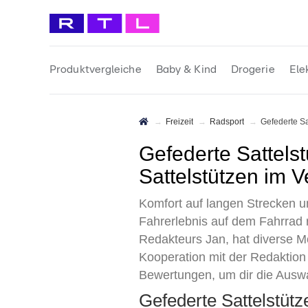
Produktvergleiche
Baby & Kind
Drogerie
Ele
Freizeit
Radsport
Gefederte S
Gefederte Sattelstütze Test 2026 • Die 9 besten Gefederten
Sattelstützen im V
Komfort auf langen Strecken u
Fahrerlebnis auf dem Fahrrad r
Redakteurs Jan, hat diverse M
Kooperation mit der Redaktion 
Bewertungen, um dir die Auswah
Gefederte Sattelstüt