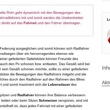
ckelte Rohr geht dynamisch mit den Bewegungen des
hrradfahrers mit und somit werden die Unebenheiten
L
 direkt auf das
Fahrrad
und den Fahrer übertragen.
 Federung ausgeglichen und somit können sich Radfahrer
rradwegen über ein hervorragendes ebenso wie
einer gefederten Sattelstütze können Freunde des
 auch den Po schonen bzw. entlasten. Das Gesäß wird bei
Inh
r sein Gesäß schonen möchte, sollte zu einer gefederten
telstütze die Bewegungen des Radfahrers mitgeht und die
elches durch den Radfahrer auf den Rahmen des Bikes
Akt
ert und somit maximiert sich die
Lebensdauer
des
spitzen und
Radfahrer
können ihre Balance verbessern.
 leiden oder beim Sitzen
Schmerzen
verspüren, sind mit
orteilhaft ist, dass jedes Fahrrad mit einer gefederten