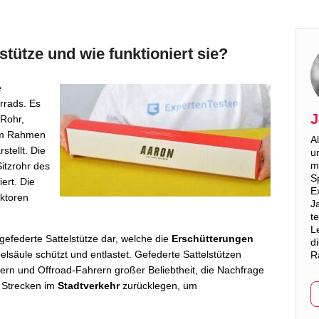
stütze und wie funktioniert sie?
e
rrads. Es
J
 Rohr,
em Rahmen
A
stellt. Die
u
m
Sitzrohr des
S
ert. Die
E
aktoren
J
t
L
 gefederte Sattelstütze dar, welche die
Erschütterungen
d
lsäule schützt und entlastet. Gefederte Sattelstützen
R
kern und Offroad-Fahrern großer Beliebtheit, die Nachfrage
e Strecken im
Stadtverkehr
zurücklegen, um