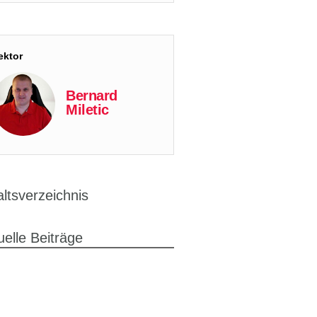
ektor
Bernard
Miletic
altsverzeichnis
uelle Beiträge