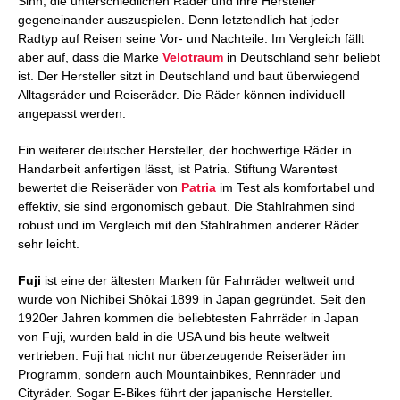
Sinn, die unterschiedlichen Räder und ihre Hersteller
gegeneinander auszuspielen. Denn letztendlich hat jeder
Radtyp auf Reisen seine Vor- und Nachteile. Im Vergleich fällt
aber auf, dass die Marke
Velotraum
in Deutschland sehr beliebt
ist. Der Hersteller sitzt in Deutschland und baut überwiegend
Alltagsräder und Reiseräder. Die Räder können individuell
angepasst werden.
Ein weiterer deutscher Hersteller, der hochwertige Räder in
Handarbeit anfertigen lässt, ist Patria. Stiftung Warentest
bewertet die Reiseräder von
Patria
im Test als komfortabel und
effektiv, sie sind ergonomisch gebaut. Die Stahlrahmen sind
robust und im Vergleich mit den Stahlrahmen anderer Räder
sehr leicht.
Fuji
ist eine der ältesten Marken für Fahrräder weltweit und
wurde von Nichibei Shôkai 1899 in Japan gegründet. Seit den
1920er Jahren kommen die beliebtesten Fahrräder in Japan
von Fuji, wurden bald in die USA und bis heute weltweit
vertrieben. Fuji hat nicht nur überzeugende Reiseräder im
Programm, sondern auch Mountainbikes, Rennräder und
Cityräder. Sogar E-Bikes führt der japanische Hersteller.