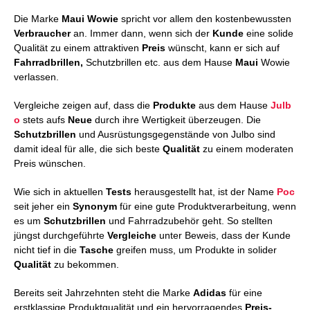
Die Marke
Maui Wowie
spricht vor allem den kostenbewussten
Verbraucher
an. Immer dann, wenn sich der
Kunde
eine solide
Qualität zu einem attraktiven
Preis
wünscht, kann er sich auf
Fahrradbrillen,
Schutzbrillen etc. aus dem Hause
Maui
Wowie
verlassen.
Vergleiche zeigen auf, dass die
Produkte
aus dem Hause
Julb
o
stets aufs
Neue
durch ihre Wertigkeit überzeugen. Die
Schutzbrillen
und Ausrüstungsgegenstände von Julbo sind
damit ideal für alle, die sich beste
Qualität
zu einem moderaten
Preis wünschen.
Wie sich in aktuellen
Tests
herausgestellt hat, ist der Name
Poc
seit jeher ein
Synonym
für eine gute Produktverarbeitung, wenn
es um
Schutzbrillen
und Fahrradzubehör geht. So stellten
jüngst durchgeführte
Vergleiche
unter Beweis, dass der Kunde
nicht tief in die
Tasche
greifen muss, um Produkte in solider
Qualität
zu bekommen.
Bereits seit Jahrzehnten steht die Marke
Adidas
für eine
erstklassige Produktqualität und ein hervorragendes
Preis-