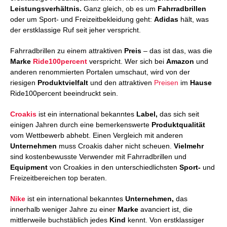
Leistungsverhältnis.
Ganz gleich, ob es um
Fahrradbrillen
oder um Sport- und Freizeitbekleidung geht:
Adidas
hält, was
der erstklassige Ruf seit jeher verspricht.
Fahrradbrillen zu einem attraktiven
Preis
– das ist das, was die
Marke
Ride100percent
verspricht. Wer sich bei
Amazon
und
anderen renommierten Portalen umschaut, wird von der
riesigen
Produktvielfalt
und den attraktiven
Preisen
im
Hause
Ride100percent beeindruckt sein.
Croakis
ist ein international bekanntes
Label,
das sich seit
einigen Jahren durch eine bemerkenswerte
Produktqualität
vom Wettbewerb abhebt. Einen Vergleich mit anderen
Unternehmen
muss Croakis daher nicht scheuen.
Vielmehr
sind kostenbewusste Verwender mit Fahrradbrillen und
Equipment
von Croakies in den unterschiedlichsten
Sport-
und
Freizeitbereichen top beraten.
Nike
ist ein international bekanntes
Unternehmen,
das
innerhalb weniger Jahre zu einer
Marke
avanciert ist, die
mittlerweile buchstäblich jedes
Kind
kennt. Von erstklassiger