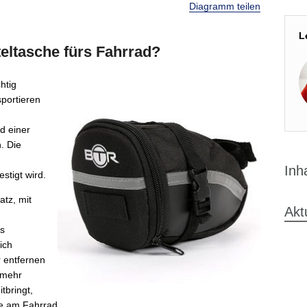
Diagramm teilen
L
teltasche fürs Fahrrad?
htig
sportieren
d einer
. Die
Inh
stigt wird.
tz, mit
Akt
ds
ich
 entfernen
 mehr
tbringt,
ie am Fahrrad.