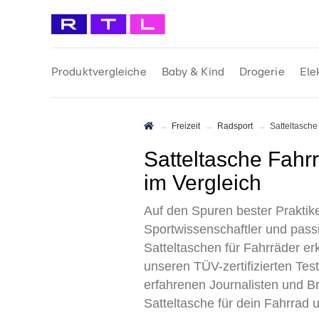
Produktvergleiche
Baby & Kind
Drogerie
Ele
Freizeit
Radsport
Satteltasch
Satteltasche Fahrrad Test 2026 • Die 8 besten Satteltaschen Fahrrad
im Vergleich
Auf den Spuren bester Praktik
Sportwissenschaftler und pass
Satteltaschen für Fahrräder e
unseren TÜV-zertifizierten Tes
erfahrenen Journalisten und Br
Satteltasche für dein Fahrrad 