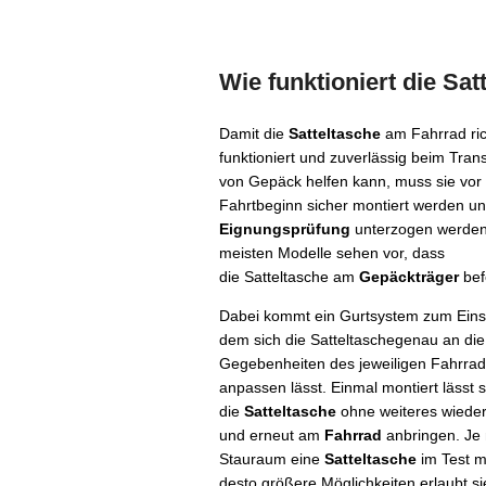
Wie funktioniert die Sat
Damit die
Satteltasche
am Fahrrad ric
funktioniert und zuverlässig beim Tran
von Gepäck helfen kann, muss sie vor
Fahrtbeginn sicher montiert werden un
Eignungsprüfung
unterzogen werden
meisten Modelle sehen vor, dass
die Satteltasche am
Gepäckträger
befe
Dabei kommt ein Gurtsystem zum Einsa
dem sich die Satteltaschegenau an die
Gegebenheiten des jeweiligen Fahrra
anpassen lässt. Einmal montiert lässt s
die
Satteltasche
ohne weiteres wieder
und erneut am
Fahrrad
anbringen. Je
Stauraum eine
Satteltasche
im Test mi
desto größere Möglichkeiten erlaubt s