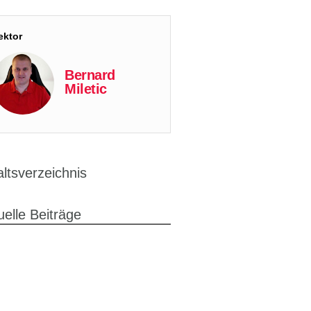
ektor
Bernard
Miletic
altsverzeichnis
uelle Beiträge