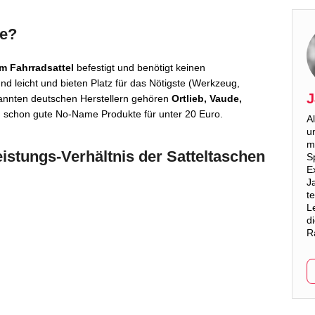
he?
em Fahrradsattel
befestigt und benötigt keinen
nd leicht und bieten Platz für das Nötigste (Werkzeug,
J
annten deutschen Herstellern gehören
Ortlieb, Vaude,
ch schon gute No-Name Produkte für unter 20 Euro.
A
u
m
stungs-Verhältnis der Satteltaschen
S
E
J
t
L
d
R