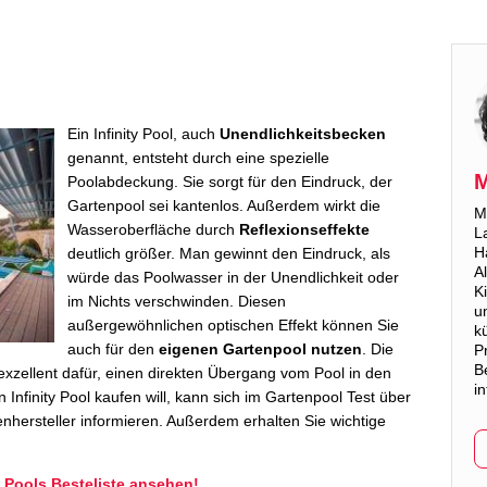
Ein Infinity Pool, auch
Unendlichkeitsbecken
genannt, entsteht durch eine spezielle
M
Poolabdeckung. Sie sorgt für den Eindruck, der
Gartenpool sei kantenlos. Außerdem wirkt die
M
Wasseroberfläche durch
Reflexionseffekte
L
Ha
deutlich größer. Man gewinnt den Eindruck, als
A
würde das Poolwasser in der Unendlichkeit oder
K
im Nichts verschwinden. Diesen
u
außergewöhnlichen optischen Effekt können Sie
k
auch für den
eigenen Gartenpool nutzen
. Die
P
B
 exzellent dafür, einen direkten Übergang vom Pool in den
i
Infinity Pool kaufen will, kann sich im Gartenpool Test über
hersteller informieren. Außerdem erhalten Sie wichtige
y Pools Besteliste ansehen!