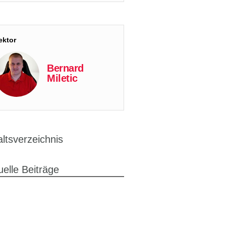
ektor
Bernard
Miletic
altsverzeichnis
uelle Beiträge