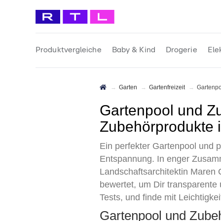
Produktvergleiche
Baby & Kind
Drogerie
Ele
Garten
Gartenfreizeit
Gartenp
Gartenpool und Zubehör Test 2026 • Die 7 besten Pools und
Zubehörprodukte i
Ein perfekter Gartenpool und
Entspannung. In enger Zusamm
Landschaftsarchitektin Maren C
bewertet, um Dir transparente 
Tests, und finde mit Leichtigk
Gartenpool und Zube