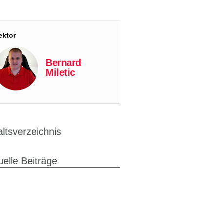
ektor
Bernard
Miletic
altsverzeichnis
uelle Beiträge