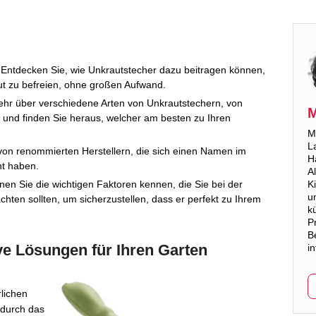
Entdecken Sie, wie Unkrautstecher dazu beitragen können,
t zu befreien, ohne großen Aufwand.
hr über verschiedene Arten von Unkrautstechern, von
M
, und finden Sie heraus, welcher am besten zu Ihren
M
L
von renommierten Herstellern, die sich einen Namen im
Ha
ht haben.
A
en Sie die wichtigen Faktoren kennen, die Sie bei der
K
u
hten sollten, um sicherzustellen, dass er perfekt zu Ihrem
k
P
B
ve Lösungen für Ihren Garten
i
lichen
 durch das