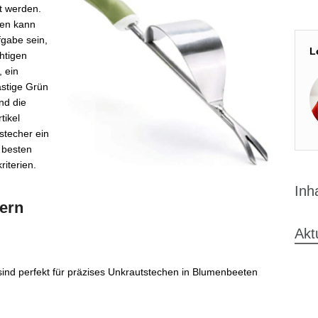
t werden.
zen kann
fgabe sein,
L
htigen
, ein
ästige Grün
nd die
tikel
tstecher ein
 besten
iterien.
Inh
ern
Akt
ind perfekt für präzises Unkrautstechen in Blumenbeeten