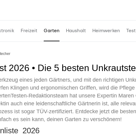
ktronik
Freizeit
Garten
Haushalt
Heimwerken
Test
stecher
est 2026 • Die 5 besten Unkrautst
Werkzeug eines jeden Gärtners, und mit den richtigen Un
arfen Klingen und ergonomischen Griffen, wird die Pflege
tenTesten-Redaktionsteam hat unsere Expertin Maren Ch
ektin auch eine leidenschaftliche Gärtnerin ist, alle rel
ozess ist sogar TÜV-zertifiziert. Entdecke jetzt die best
nfach es sein kann, deinen Garten zu verschönern!
enliste 2026