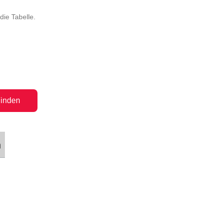
die Tabelle.
inden
n