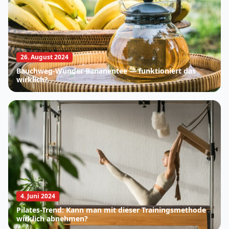
26. August 2024
Bauchweg-Wunder Bananentee — funktioniert das
wirklich?
4. Juni 2024
Pilates-Trend: Kann man mit dieser Trainingsmethode
wirklich abnehmen?