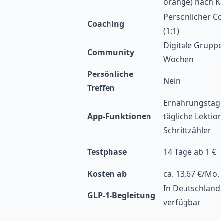
orange) nach K
Persönlicher C
Coaching
(1:1)
Digitale Grupp
Community
Wochen
Persönliche
Nein
Treffen
Ernährungstag
App-Funktionen
tägliche Lektio
Schrittzähler
Testphase
14 Tage ab 1 €
Kosten ab
ca. 13,67 €/Mo.
In Deutschland
GLP-1-Begleitung
verfügbar