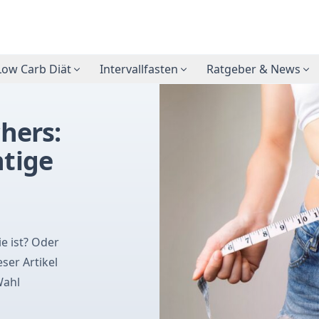
Low Carb Diät
Intervallfasten
Ratgeber & News
hers:
htige
ie ist? Oder
ser Artikel
Wahl