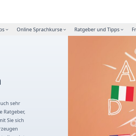
ps
Online Sprachkurse
Ratgeber und Tipps
F
n
auch sehr
ie Ratgeber,
t Sie sich
erzeugen