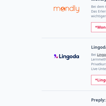
Bei dem 
Das Erle
wichtige
*Mond
Lingod
Bei
Ling
Lernmeth
Privatkur
Live-Unte
*Ling
Preply: