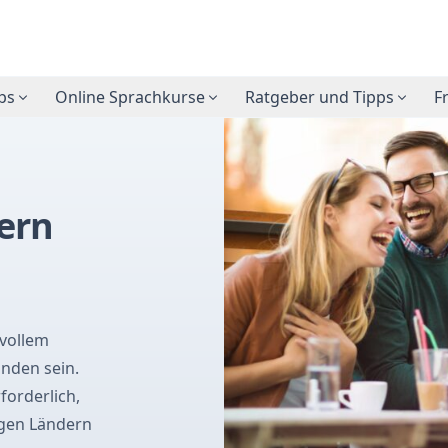
ps
Online Sprachkurse
Ratgeber und Tipps
F
dern
lvollem
nden sein.
forderlich,
nigen Ländern