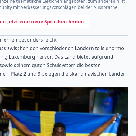
inzelne thematische Lektionen angeboten, zum anderen hilft
unity mit Verbesserungsvorschlägen bei der Aussprache.
u: Jetzt eine neue Sprachen lernen
n lernen besonders leicht
dass zwischen den verschiedenen Ländern teils enorme
ging Luxemburg hervor: Das Land bietet aufgrund
t sowie seinem guten Schulsystem die besten
en. Platz 2 und 3 belegen die skandinavischen Länder