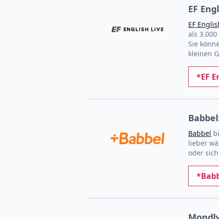
EF Engl
EF Englis
als 3.000
Sie könn
kleinen 
*EF E
Babbel
Babbel
bi
lieber w
oder sic
*Babb
Mondly