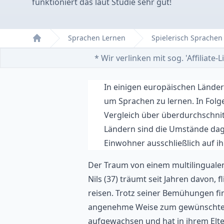
funktioniert das laut Studie sehr gut!
Sprachen Lernen
Spielerisch Sprache
Home
* Wir verlinken mit sog. 'Affiliat
In einigen europäischen Lände
um Sprachen zu lernen. In Folg
Vergleich über überdurchschni
Ländern sind die Umstände dag
Einwohner ausschließlich auf i
Der Traum von einem multilinguale
Nils (37) träumt seit Jahren davon,
reisen. Trotz seiner Bemühungen fin
angenehme Weise zum gewünschten E
aufgewachsen und hat in ihrem Elt