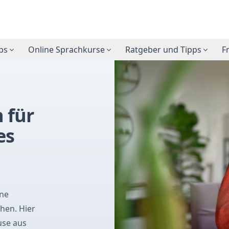
ps
Online Sprachkurse
Ratgeber und Tipps
F
 für
es
ine
hen. Hier
use aus