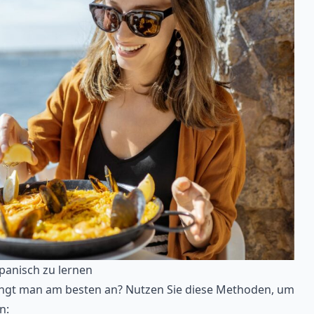
panisch zu lernen
 fängt man am besten an? Nutzen Sie diese Methoden, um
n: