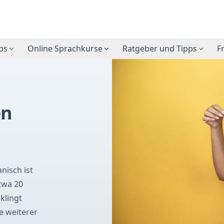
ps
Online Sprachkurse
Ratgeber und Tipps
F
en
nisch ist
twa 20
klingt
e weiterer