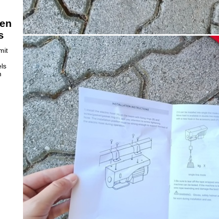
ren
s
mit
ls
n