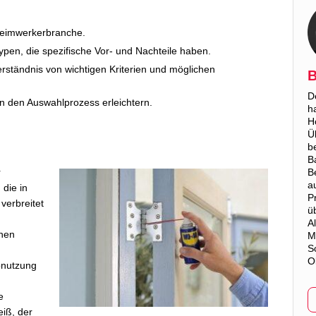
 Heimwerkerbranche.
pen, die spezifische Vor- und Nachteile haben.
Verständnis von wichtigen Kriterien und möglichen
B
D
n den Auswahlprozess erleichtern.
h
H
Ü
b
B
r
B
a
 die in
P
verbreitet
ü
A
inen
M
S
O
bnutzung
e
iß, der