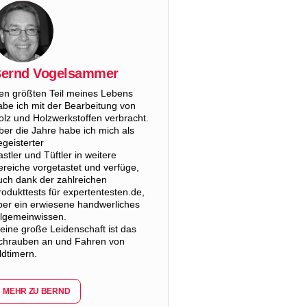
ernd Vogelsammer
en größten Teil meines Lebens
abe ich mit der Bearbeitung von
olz und Holzwerkstoffen verbracht.
ber die Jahre habe ich mich als
egeisterter
astler und Tüftler in weitere
ereiche vorgetastet und verfüge,
uch dank der zahlreichen
rodukttests für expertentesten.de,
ber ein erwiesene handwerliches
llgemeinwissen.
eine große Leidenschaft ist das
chrauben an und Fahren von
ldtimern.
MEHR ZU BERND