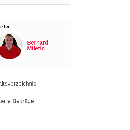
ektor
Bernard
Miletic
altsverzeichnis
uelle Beiträge