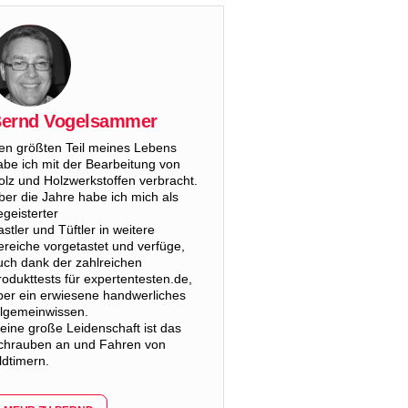
ernd Vogelsammer
en größten Teil meines Lebens
abe ich mit der Bearbeitung von
olz und Holzwerkstoffen verbracht.
ber die Jahre habe ich mich als
egeisterter
astler und Tüftler in weitere
ereiche vorgetastet und verfüge,
uch dank der zahlreichen
rodukttests für expertentesten.de,
ber ein erwiesene handwerliches
llgemeinwissen.
eine große Leidenschaft ist das
chrauben an und Fahren von
ldtimern.