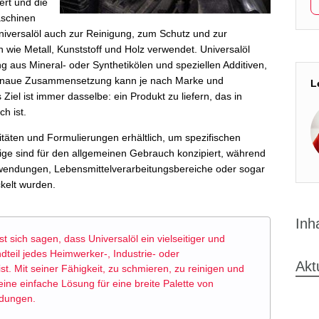
ert und die
schinen
Universalöl auch zur Reinigung, zum Schutz und zur
 wie Metall, Kunststoff und Holz verwendet. Universalöl
g aus Mineral- oder Synthetikölen und speziellen Additiven,
e genaue Zusammensetzung kann je nach Marke und
L
iel ist immer dasselbe: ein Produkt zu liefern, das in
ch ist.
sitäten und Formulierungen erhältlich, um spezifischen
ige sind für den allgemeinen Gebrauch konzipiert, während
wendungen, Lebensmittelverarbeitungsbereiche oder sogar
ckelt wurden.
Inh
sich sagen, dass Universalöl ein vielseitiger und
dteil jedes Heimwerker-, Industrie- oder
Akt
t. Mit seiner Fähigkeit, zu schmieren, zu reinigen und
eine einfache Lösung für eine breite Palette von
dungen.