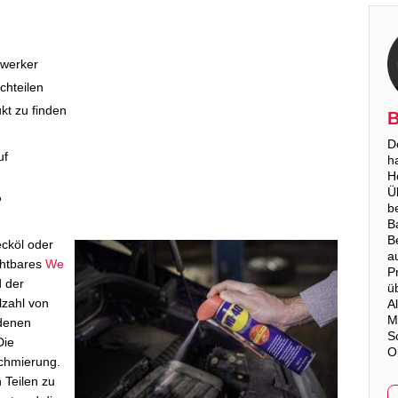
imwerker
chteilen
kt zu finden
B
D
uf
h
H
Ü
?
b
B
B
ecköl oder
a
ichtbares
We
P
 der
ü
elzahl von
A
M
denen
S
Die
O
Schmierung.
 Teilen zu