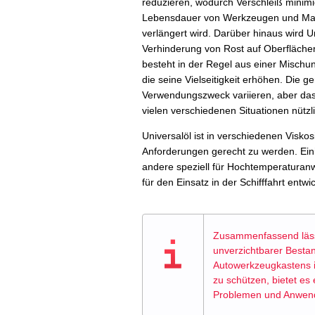
reduzieren, wodurch Verschleiß minimi
Lebensdauer von Werkzeugen und Ma
verlängert wird. Darüber hinaus wird 
Verhinderung von Rost auf Oberflächen
besteht in der Regel aus einer Mischun
die seine Vielseitigkeit erhöhen. Di
Verwendungszweck variieren, aber das Z
vielen verschiedenen Situationen nützli
Universalöl ist in verschiedenen Visko
Anforderungen gerecht zu werden. Ein
andere speziell für Hochtemperaturan
für den Einsatz in der Schifffahrt entwi
Zusammenfassend lässt 
unverzichtbarer Bestan
Autowerkzeugkastens is
zu schützen, bietet es 
Problemen und Anwen