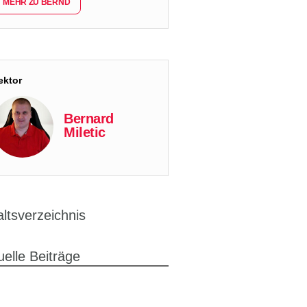
MEHR ZU BERND
ektor
Bernard
Miletic
altsverzeichnis
uelle Beiträge