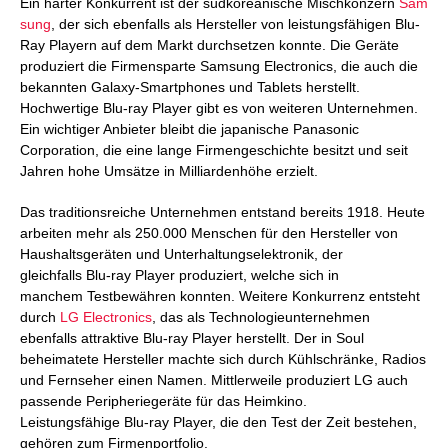
Ein harter Konkurrent ist der südkoreanische Mischkonzern
Sam
sung
, der sich ebenfalls als Hersteller von leistungsfähigen Blu-
Ray Playern auf dem Markt durchsetzen konnte. Die Geräte
produziert die Firmensparte Samsung Electronics, die auch die
bekannten Galaxy-Smartphones und Tablets herstellt.
Hochwertige Blu-ray Player gibt es von weiteren Unternehmen.
Ein wichtiger Anbieter bleibt die japanische Panasonic
Corporation, die eine lange Firmengeschichte besitzt und seit
Jahren hohe Umsätze in Milliardenhöhe erzielt.
Das traditionsreiche Unternehmen entstand bereits 1918. Heute
arbeiten mehr als 250.000 Menschen für den Hersteller von
Haushaltsgeräten und Unterhaltungselektronik, der
gleichfalls Blu-ray Player produziert, welche sich in
manchem Testbewähren konnten. Weitere Konkurrenz entsteht
durch
LG Electronics
, das als Technologieunternehmen
ebenfalls attraktive Blu-ray Player herstellt. Der in Soul
beheimatete Hersteller machte sich durch Kühlschränke, Radios
und Fernseher einen Namen. Mittlerweile produziert LG auch
passende Peripheriegeräte für das Heimkino.
Leistungsfähige Blu-ray Player, die den Test der Zeit bestehen,
gehören zum Firmenportfolio.