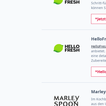
Schritt-f
können S
*Jetz
HelloF
HelloFre
anbietet.
eine deta
Zubereite
*Hell
Marley
Im Kochb
aus den U