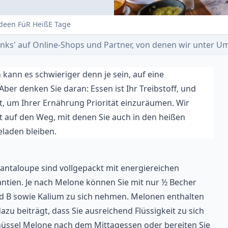
Ideen FüR HeißE Tage
e-Links' auf Online-Shops und Partner, von denen wir unter
ann es schwieriger denn je sein, auf eine
er denken Sie daran: Essen ist Ihr Treibstoff, und
it, um Ihrer Ernährung Priorität einzuräumen. Wir
it auf den Weg, mit denen Sie auch in den heißen
laden bleiben.
taloupe sind vollgepackt mit energiereichen
antien. Je nach Melone können Sie mit nur ½ Becher
d B sowie Kalium zu sich nehmen. Melonen enthalten
u beiträgt, dass Sie ausreichend Flüssigkeit zu sich
hüssel Melone nach dem Mittagessen oder bereiten Sie