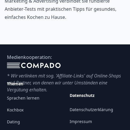
Marketing & Advertising verbindet sie fundierte
Anbieter-Tests mit praktischen Tipps für gesundes,
einfaches Kochen zu Hause.
Footer
Medienkooperation:
* Wir verlinken mit sog. 'Affiliate-Links' auf Online-Shops
und Partner, von denen wir unter Umständen eine
Themen
Vergütung erhalten.
Datenschutz
Sprachen lernen
Datenschutzerklärung
Kochbox
Impressum
Dating