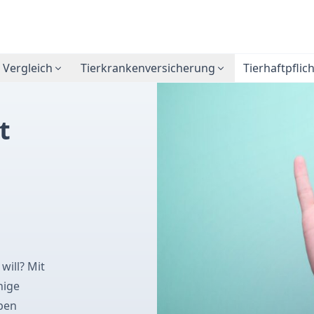
 Vergleich
Tierkrankenversicherung
Tierhaftpflic
t
will? Mit
nige
ben