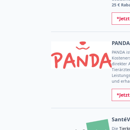
25 € Rab
*Jetz
PANDA 
PANDA ist
Kostener
direkter
Tierärzt
Leistungs
und erhal
*Jetz
SantéV
Die
Tierk