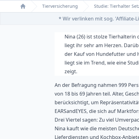
Tierversicherung
Studie: Tierhalter Se
Home
* Wir verlinken mit sog. 'Affiliat
Nina (26) ist stolze Tierhalter
liegt ihr sehr am Herzen. Darü
der Kauf von Hundefutter und 
liegt sie im Trend, wie eine Stu
zeigt.
An der Befragung nahmen 999 Pers
von 18 bis 69 Jahren teil. Alter, G
berücksichtigt, um Repräsentativit
EARSandEYES, die sich auf Marktfo
Drei Viertel sagen: Zu viel Umverpa
Nina kauft wie die meisten Deutschen
Lieferdiensten und
Kochbox-Anbiet