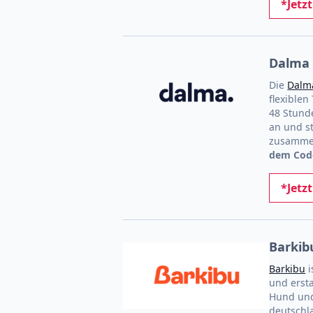
*Jetz
Dalma 
Die
Dalm
flexiblen
48 Stunde
an und st
zusammen
dem Cod
*Jetz
Barkib
Barkibu
i
und erst
Hund und
deutschl