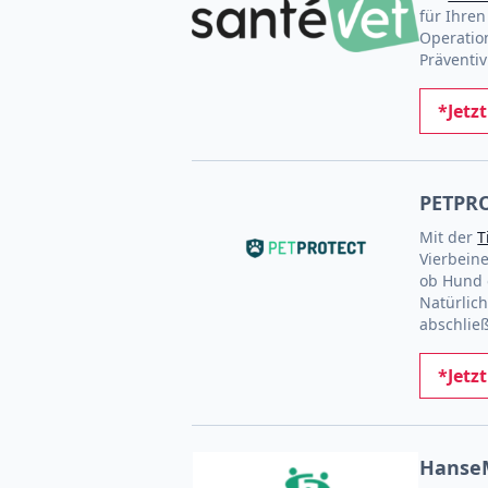
für Ihren
Operatio
Präventi
*Jetz
PETPRO
Mit der
T
Vierbein
ob Hund o
Natürlic
abschlie
*Jetz
HanseM