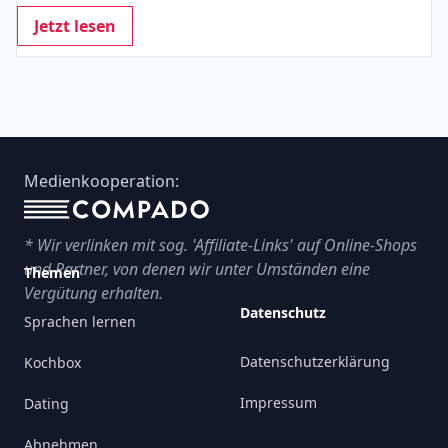
Jetzt lesen
Footer
Medienkooperation:
* Wir verlinken mit sog. 'Affiliate-Links' auf Online-Shops
und Partner, von denen wir unter Umständen eine
Themen
Vergütung erhalten.
Datenschutz
Sprachen lernen
Datenschutzerklärung
Kochbox
Impressum
Dating
Abnehmen