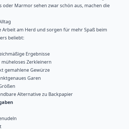
las oder Marmor sehen zwar schön aus, machen die
lltag
ie Arbeit am Herd und sorgen für mehr Spaß beim
rs beliebt:
eichmäßige Ergebnisse
r müheloses Zerkleinern
fekt gemahlene Gewürze
unktgenaues Garen
 Größen
ndbare Alternative zu Backpapier
fgaben
senudeln
t