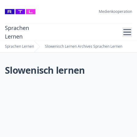
Medienkooperation
Sprachen
Ope
Lernen
Sprachen Lernen
Slowenisch Lernen Archives Sprachen Lernen
Home
Slowenisch lernen