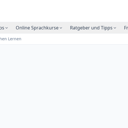
ps
Online Sprachkurse
Ratgeber und Tipps
F
chen Lernen