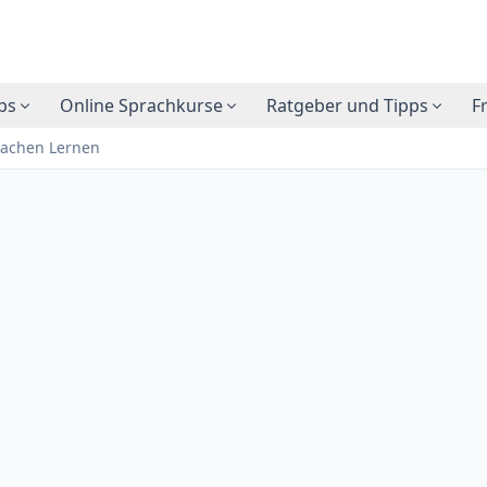
ps
Online Sprachkurse
Ratgeber und Tipps
F
prachen Lernen