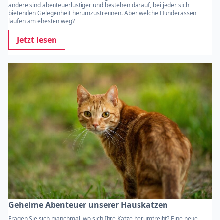
andere sind abenteuerlustiger und bestehen darauf, bei jeder sich
bietenden Gelegenheit herumzustreunen. Aber welche Hunderassen
laufen am ehesten weg?
Jetzt lesen
Geheime Abenteuer unserer Hauskatzen
Fragen Sie sich manchmal, wo sich Ihre Katze herumtreibt? Eine neue