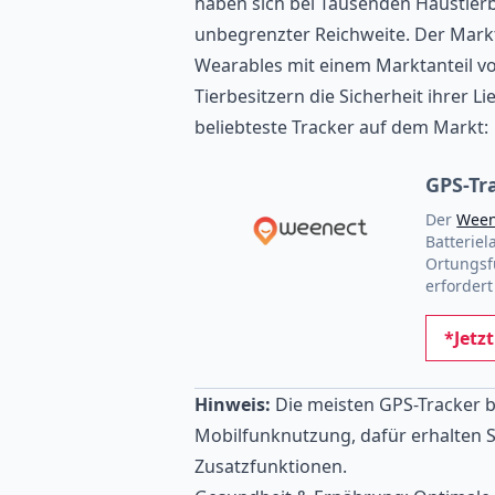
haben sich bei Tausenden Haustierb
unbegrenzter Reichweite. Der Markt
Wearables mit einem Marktanteil von
Tierbesitzern die Sicherheit ihrer Li
beliebteste Tracker auf dem Markt:
GPS-Tr
Der
Ween
Batteriel
Ortungsf
erforder
*Jetz
Hinweis:
Die meisten GPS-Tracker be
Mobilfunknutzung, dafür erhalten 
Zusatzfunktionen.