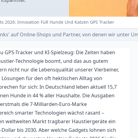
entspannter.
ets 2026: Innovation FüR Hunde Und Katzen GPS Tracker
e-Links' auf Online-Shops und Partner, von denen wir unter
 GPS-Tracker und KI-Spielzeug: Die Zeiten haben
austier-Technologie boomt, und das aus gutem
n nicht nur die Lebensqualität unserer Vierbeiner,
 Lösungen für den oft hektischen Alltag von
prechen für sich: In Deutschland leben aktuell 15,7
ionen Hunde in 44 % aller Haushalte. Die Ausgaben
erstmals die 7-Milliarden-Euro-Marke
ereich smarter Technologien wächst rasant –
en weltweiten Markt tragbarer Haustiergeräte ein
-Dollar bis 2030. Aber welche Gadgets lohnen sich