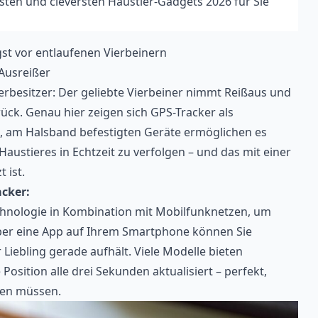
hsten und cleversten Haustier-Gadgets 2026 für Sie
gst vor entlaufenen Vierbeinern
 Ausreißer
erbesitzer: Der geliebte Vierbeiner nimmt Reißaus und
ück. Genau hier zeigen sich
GPS-Tracker
als
en, am Halsband befestigten Geräte ermöglichen es
austieres in Echtzeit zu verfolgen – und das mit einer
 ist.
cker:
chnologie in Kombination mit Mobilfunknetzen, um
Über eine App auf Ihrem Smartphone können Sie
r Liebling gerade aufhält. Viele Modelle bieten
 Position alle drei Sekunden aktualisiert – perfekt,
hen müssen.