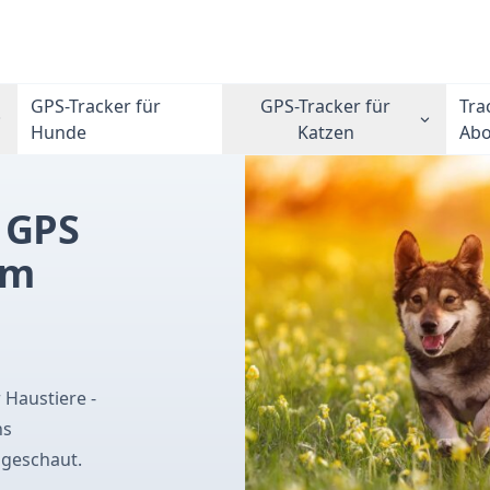
GPS-Tracker für
GPS-Tracker für
Tra
Hunde
Katzen
Ab
e GPS
im
 Haustiere -
ns
geschaut.