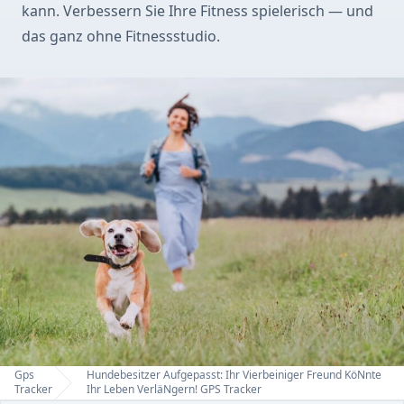
kann. Verbessern Sie Ihre Fitness spielerisch — und
das ganz ohne Fitnessstudio.
Gps
Hundebesitzer Aufgepasst: Ihr Vierbeiniger Freund KöNnte
Home
Tracker
Ihr Leben VerläNgern! GPS Tracker