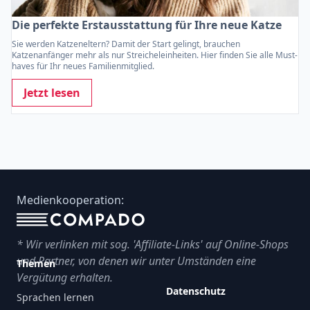
Die perfekte Erstausstattung für Ihre neue Katze
Sie werden Katzeneltern? Damit der Start gelingt, brauchen
Katzenanfänger mehr als nur Streicheleinheiten. Hier finden Sie alle Must-
haves für Ihr neues Familienmitglied.
Jetzt lesen
Footer
Medienkooperation:
* Wir verlinken mit sog. 'Affiliate-Links' auf Online-Shops
und Partner, von denen wir unter Umständen eine
Themen
Vergütung erhalten.
Datenschutz
Sprachen lernen