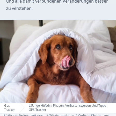
und alle damit verbundenen Veränderungen besser
zu verstehen.
Gps
LäUfige HüNdin: Phasen, Verhaltensweisen Und Tipps
Home
Tracker
GPS Tracker
* Wir verlinken mit sog. 'Affiliate-Links' auf Online-Shops und