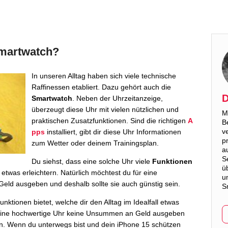
Smartwatch?
In unseren Alltag haben sich viele technische
Raffinessen etabliert. Dazu gehört auch die
D
Smartwatch
. Neben der Uhrzeitanzeige,
überzeugt diese Uhr mit vielen nützlichen und
M
praktischen Zusatzfunktionen. Sind die richtigen
A
B
v
pps
installiert, gibt dir diese Uhr Informationen
p
zum Wetter oder deinem Trainingsplan.
a
S
Du siehst, dass eine solche Uhr viele
Funktionen
ü
ll etwas erleichtern. Natürlich möchtest du für eine
u
ld ausgeben und deshalb sollte sie auch günstig sein.
S
unktionen bietet, welche dir den Alltag im Idealfall etwas
ür eine hochwertige Uhr keine Unsummen an Geld ausgeben
ein. Wenn du unterwegs bist und dein iPhone 15 schützen