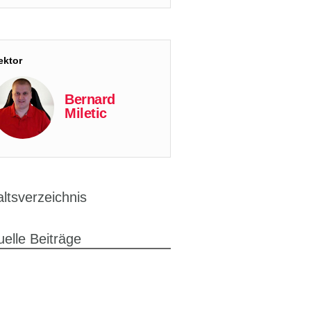
ektor
Bernard
Miletic
altsverzeichnis
uelle Beiträge