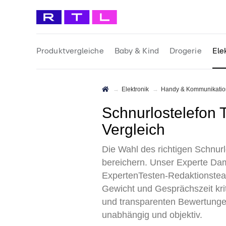
Produktvergleiche
Baby & Kind
Drogerie
Ele
Elektronik
Handy & Kommunikatio
Schnurlostelefon Test 2026 • Die 10 besten Schnurlostelefone im
Vergleich
Die Wahl des richtigen Schnur
bereichern. Unser Experte Dam
ExpertenTesten-Redaktionstea
Gewicht und Gesprächszeit kri
und transparenten Bewertungen
unabhängig und objektiv.