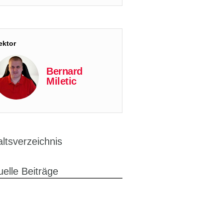
ektor
Bernard
Miletic
altsverzeichnis
uelle Beiträge