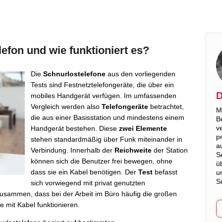
lefon und wie funktioniert es?
Die
Schnurlostelefone
aus den vorliegenden
Tests sind Festnetztelefongeräte, die über ein
D
mobiles Handgerät verfügen. Im umfassenden
Vergleich werden also
Telefongeräte
betrachtet,
M
die aus einer Basisstation und mindestens einem
B
v
Handgerät bestehen. Diese
zwei Elemente
p
stehen standardmäßig über Funk miteinander in
a
Verbindung. Innerhalb der
Reichweite
der Station
S
können sich die Benutzer frei bewegen, ohne
ü
dass sie ein Kabel benötigen. Der
Test
befasst
u
S
sich vorwiegend mit privat genutzten
usammen, dass bei der Arbeit im Büro häufig die großen
 mit Kabel funktionieren.