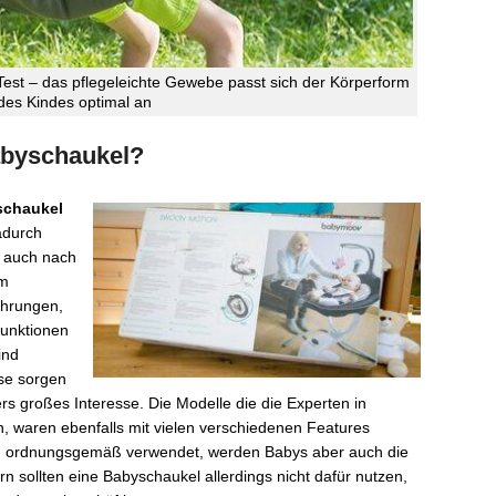
Test – das pflegeleichte Gewebe passt sich der Körperform
des Kindes optimal an
Babyschaukel?
schaukel
Dadurch
 auch nach
Im
ührungen,
unktionen
ind
ese sorgen
rs großes Interesse. Die Modelle die die Experten in
, waren ebenfalls mit vielen verschiedenen Features
l
ordnungsgemäß verwendet, werden Babys aber auch die
ern sollten eine Babyschaukel allerdings nicht dafür nutzen,