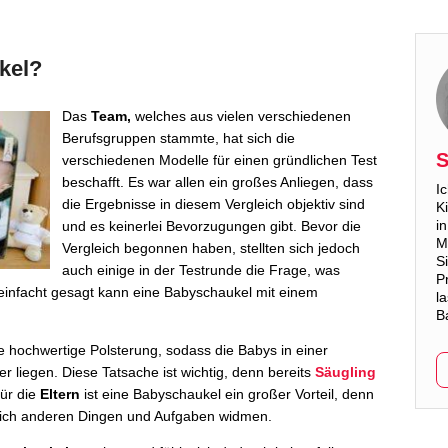
kel?
Das
Team,
welches aus vielen verschiedenen
Berufsgruppen stammte, hat sich die
S
verschiedenen Modelle für einen gründlichen Test
beschafft. Es war allen ein großes Anliegen, dass
I
die Ergebnisse in diesem Vergleich objektiv sind
K
i
und es keinerlei Bevorzugungen gibt. Bevor die
M
Vergleich begonnen haben, stellten sich jedoch
S
auch einige in der Testrunde die Frage, was
P
einfacht gesagt kann eine Babyschaukel mit einem
l
B
ne hochwertige Polsterung, sodass die Babys in einer
 liegen. Diese Tatsache ist wichtig, denn bereits
Säugling
Für die
Eltern
ist eine Babyschaukel ein großer Vorteil, denn
sich anderen Dingen und Aufgaben widmen.