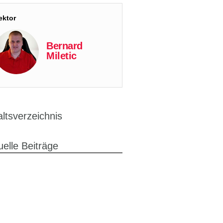
ektor
Bernard
Miletic
altsverzeichnis
uelle Beiträge