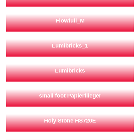
Flowfull_M
Lumibricks_1
Lumibricks
small foot Papierflieger
Holy Stone HS720E