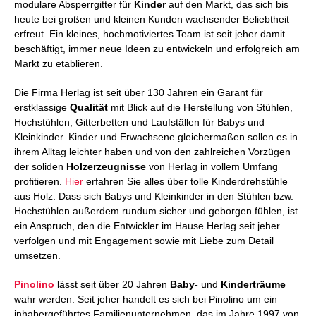
modulare Absperrgitter für
Kinder
auf den Markt, das sich bis
heute bei großen und kleinen Kunden wachsender Beliebtheit
erfreut. Ein kleines, hochmotiviertes Team ist seit jeher damit
beschäftigt, immer neue Ideen zu entwickeln und erfolgreich am
Markt zu etablieren.
Die Firma Herlag ist seit über 130 Jahren ein Garant für
erstklassige
Qualität
mit Blick auf die Herstellung von Stühlen,
Hochstühlen, Gitterbetten und Laufställen für Babys und
Kleinkinder. Kinder und Erwachsene gleichermaßen sollen es in
ihrem Alltag leichter haben und von den zahlreichen Vorzügen
der soliden
Holzerzeugnisse
von Herlag in vollem Umfang
profitieren.
Hier
erfahren Sie alles über tolle Kinderdrehstühle
aus Holz. Dass sich Babys und Kleinkinder in den Stühlen bzw.
Hochstühlen außerdem rundum sicher und geborgen fühlen, ist
ein Anspruch, den die Entwickler im Hause Herlag seit jeher
verfolgen und mit Engagement sowie mit Liebe zum Detail
umsetzen.
Pinolino
lässt seit über 20 Jahren
Baby-
und
Kinderträume
wahr werden. Seit jeher handelt es sich bei Pinolino um ein
inhabergeführtes Familienunternehmen, das im Jahre 1997 von