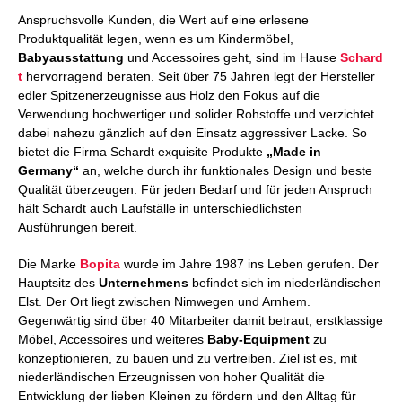
Anspruchsvolle Kunden, die Wert auf eine erlesene
Produktqualität legen, wenn es um Kindermöbel,
Babyausstattung
und Accessoires geht, sind im Hause
Schard
t
hervorragend beraten. Seit über 75 Jahren legt der Hersteller
edler Spitzenerzeugnisse aus Holz den Fokus auf die
Verwendung hochwertiger und solider Rohstoffe und verzichtet
dabei nahezu gänzlich auf den Einsatz aggressiver Lacke. So
bietet die Firma Schardt exquisite Produkte
„Made in
Germany“
an, welche durch ihr funktionales Design und beste
Qualität überzeugen. Für jeden Bedarf und für jeden Anspruch
hält Schardt auch Laufställe in unterschiedlichsten
Ausführungen bereit.
Die Marke
Bopita
wurde im Jahre 1987 ins Leben gerufen. Der
Hauptsitz des
Unternehmens
befindet sich im niederländischen
Elst. Der Ort liegt zwischen Nimwegen und Arnhem.
Gegenwärtig sind über 40 Mitarbeiter damit betraut, erstklassige
Möbel, Accessoires und weiteres
Baby-Equipment
zu
konzeptionieren, zu bauen und zu vertreiben. Ziel ist es, mit
niederländischen Erzeugnissen von hoher Qualität die
Entwicklung der lieben Kleinen zu fördern und den Alltag für