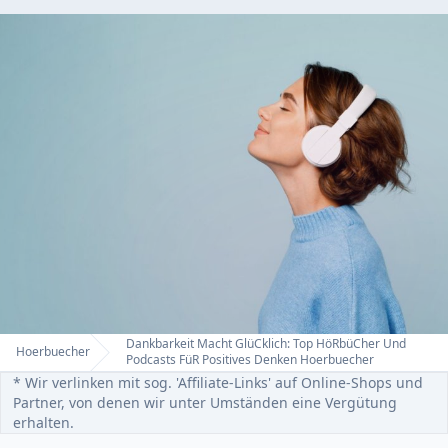
Dankbarkeit Macht GlüCklich: Top HöRbüCher Und
Hoerbuecher
Home
Podcasts FüR Positives Denken Hoerbuecher
* Wir verlinken mit sog. 'Affiliate-Links' auf Online-Shops und
Partner, von denen wir unter Umständen eine Vergütung
erhalten.