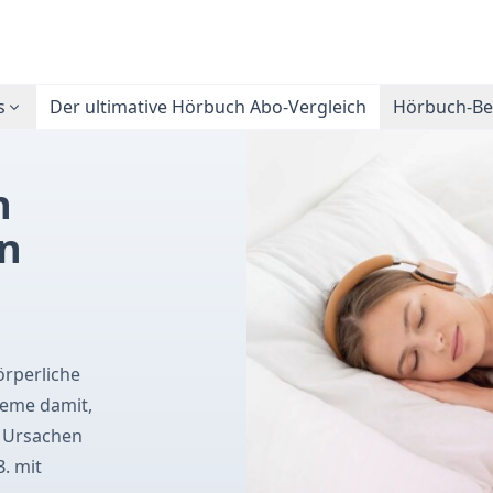
s
Der ultimative Hörbuch Abo-Vergleich
Hörbuch-Bes
h
rn
örperliche
leme damit,
e Ursachen
. mit