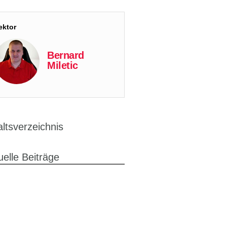
ektor
Bernard
Miletic
altsverzeichnis
uelle Beiträge