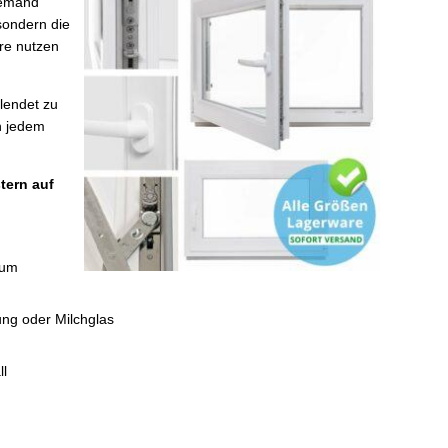
jemand
sondern die
ire nutzen
lendet zu
n jedem
tern auf
dum
ng oder Milchglas
ll