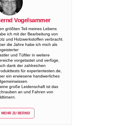
ernd Vogelsammer
en größten Teil meines Lebens
abe ich mit der Bearbeitung von
olz und Holzwerkstoffen verbracht.
ber die Jahre habe ich mich als
egeisterter
astler und Tüftler in weitere
ereiche vorgetastet und verfüge,
uch dank der zahlreichen
rodukttests für expertentesten.de,
ber ein erwiesene handwerliches
llgemeinwissen.
eine große Leidenschaft ist das
chrauben an und Fahren von
ldtimern.
MEHR ZU BERND