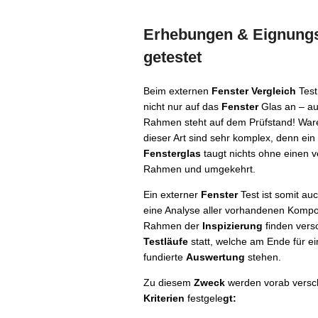
Erhebungen & Eignungs
getestet
Beim externen
Fenster Vergleich
Test
nicht nur auf das
Fenster
Glas an – au
Rahmen steht auf dem Prüfstand! War
dieser Art sind sehr komplex, denn ein
Fensterglas
taugt nichts ohne einen v
Rahmen und umgekehrt.
Ein externer
Fenster
Test ist somit au
eine Analyse aller vorhandenen Komp
Rahmen der
Inspizierung
finden vers
Testläufe
statt, welche am Ende für ei
fundierte
Auswertung
stehen.
Zu diesem
Zweck
werden vorab versc
Kriterien
festgele
gt: