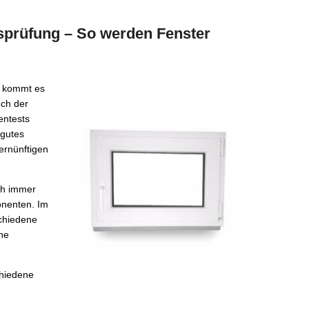
prüfung – So werden Fenster
 kommt es
ch der
entests
 gutes
ernünftigen
ch immer
onenten. Im
chiedene
ne
hiedene