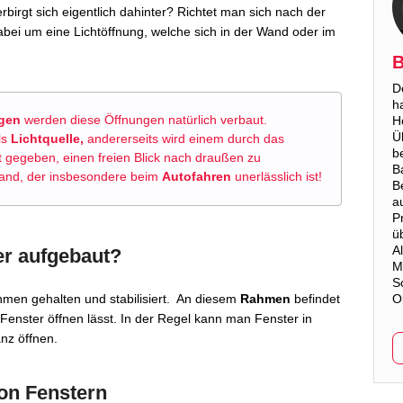
birgt sich eigentlich dahinter? Richtet man sich nach der
abei um eine Lichtöffnung, welche sich in der Wand oder im
B
D
h
gen
werden diese Öffnungen natürlich verbaut.
H
Ü
ls
Lichtquelle,
andererseits wird einem durch das
b
t gegeben, einen freien Blick nach draußen zu
B
nd, der insbesondere beim
Autofahren
unerlässlich ist!
B
a
P
ü
A
er aufgebaut?
M
S
men gehalten und stabilisiert. An diesem
Rahmen
befindet
O
s Fenster öffnen lässt. In der Regel kann man Fenster in
nz öffnen.
on Fenstern