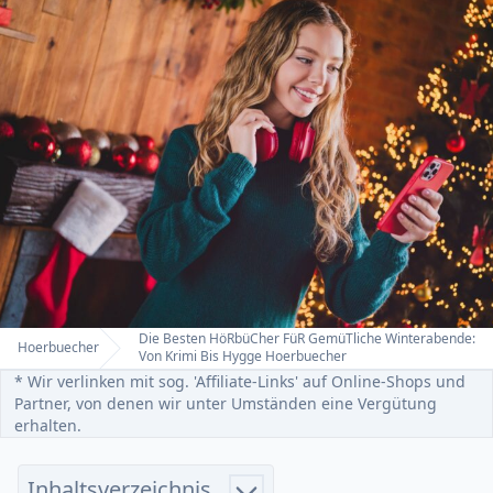
Die Besten HöRbüCher FüR GemüTliche Winterabende:
Hoerbuecher
Home
Von Krimi Bis Hygge Hoerbuecher
* Wir verlinken mit sog. 'Affiliate-Links' auf Online-Shops und
Partner, von denen wir unter Umständen eine Vergütung
erhalten.
Inhaltsverzeichnis