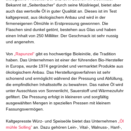
Bekannt ist „Seitenbacher“ durch seine Müsliriegel, bietet aber
auch das wertvolle Öl in guter Qualität an. Dieses ist im Test
kaltgepresst, aus ökologischem Anbau und wird in der
firmeneigenen Ölmühle in Erstpressung gewonnen. Die
Flaschen sind dunkel getönt, bestehen aus Glas und haben
einen Inhalt von 250 Milliliter. Der Geschmack ist sehr nussig
und angenehm.
Von
„Rapunzel“
gibt es hochwertige Bioleinöle, die Tradition
haben. Das Unternehmen ist einer der führenden Bio-Hersteller
in Europa, wurde 1974 gegründet und vermarktet Produkte aus
ökologischem Anbau. Das Herstellungsverfahren ist sehr
schonend und ermöglicht während der Pressung und Abfüllung,
die empfindlichen Inhaltsstoffe zu bewahren. Das native Öl wird
unter Ausschluss von Sonnenlicht, Sauerstoff und Wärmezufuhr
gefiltert. Die Pressung erfolgt in kleineren und sorgfältig
ausgewählten Mengen in speziellen Pressen mit kleinem
Fassungsvermögen.
Kaltgepresste Würz- und Speiseöle bietet das Unternehmen
„Öl
mühle Solling”
an. Dazu gehören Lein-, Vital-, Walnuss-, Hanf-,