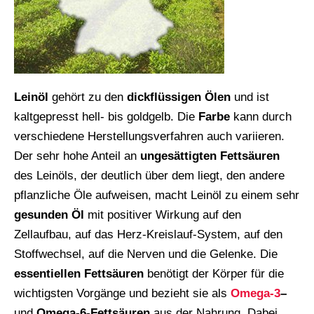
Leinöl
gehört zu den
dickflüssigen Ölen
und ist
kaltgepresst hell- bis goldgelb. Die
Farbe
kann durch
verschiedene Herstellungsverfahren auch variieren.
Der sehr hohe Anteil an
ungesättigten Fettsäuren
des Leinöls, der deutlich über dem liegt, den andere
pflanzliche Öle aufweisen, macht Leinöl zu einem sehr
gesunden Öl
mit positiver Wirkung auf den
Zellaufbau, auf das Herz-Kreislauf-System, auf den
Stoffwechsel, auf die Nerven und die Gelenke. Die
essentiellen Fettsäuren
benötigt der Körper für die
wichtigsten Vorgänge und bezieht sie als
Omega-3
–
und
Omega-6-Fettsäuren
aus der Nahrung. Dabei