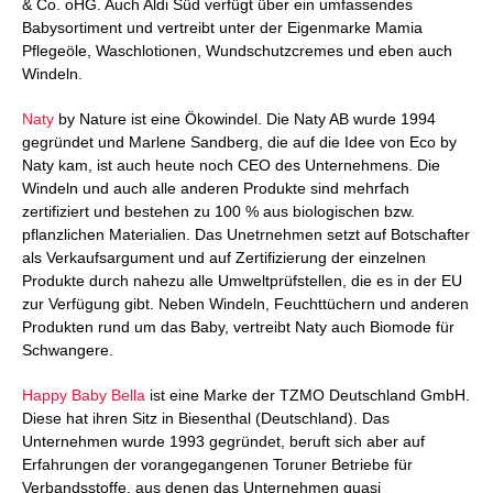
& Co. oHG. Auch Aldi Süd verfügt über ein umfassendes
Babysortiment und vertreibt unter der Eigenmarke Mamia
Pflegeöle, Waschlotionen, Wundschutzcremes und eben auch
Windeln.
Naty
by Nature ist eine Ökowindel. Die Naty AB wurde 1994
gegründet und Marlene Sandberg, die auf die Idee von Eco by
Naty kam, ist auch heute noch CEO des Unternehmens. Die
Windeln und auch alle anderen Produkte sind mehrfach
zertifiziert und bestehen zu 100 % aus biologischen bzw.
pflanzlichen Materialien. Das Unetrnehmen setzt auf Botschafter
als Verkaufsargument und auf Zertifizierung der einzelnen
Produkte durch nahezu alle Umweltprüfstellen, die es in der EU
zur Verfügung gibt. Neben Windeln, Feuchttüchern und anderen
Produkten rund um das Baby, vertreibt Naty auch Biomode für
Schwangere.
Happy Baby Bella
ist eine Marke der TZMO Deutschland GmbH.
Diese hat ihren Sitz in Biesenthal (Deutschland). Das
Unternehmen wurde 1993 gegründet, beruft sich aber auf
Erfahrungen der vorangegangenen Toruner Betriebe für
Verbandsstoffe, aus denen das Unternehmen quasi