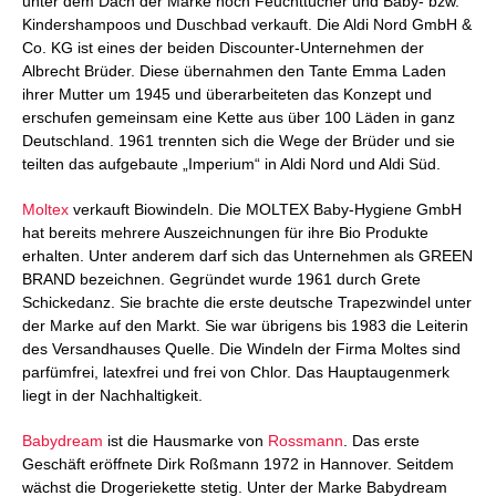
unter dem Dach der Marke noch Feuchttücher und Baby- bzw.
Kindershampoos und Duschbad verkauft. Die Aldi Nord GmbH &
Co. KG ist eines der beiden Discounter-Unternehmen der
Albrecht Brüder. Diese übernahmen den Tante Emma Laden
ihrer Mutter um 1945 und überarbeiteten das Konzept und
erschufen gemeinsam eine Kette aus über 100 Läden in ganz
Deutschland. 1961 trennten sich die Wege der Brüder und sie
teilten das aufgebaute „Imperium“ in Aldi Nord und Aldi Süd.
Moltex
verkauft Biowindeln. Die MOLTEX Baby-Hygiene GmbH
hat bereits mehrere Auszeichnungen für ihre Bio Produkte
erhalten. Unter anderem darf sich das Unternehmen als GREEN
BRAND bezeichnen. Gegründet wurde 1961 durch Grete
Schickedanz. Sie brachte die erste deutsche Trapezwindel unter
der Marke auf den Markt. Sie war übrigens bis 1983 die Leiterin
des Versandhauses Quelle. Die Windeln der Firma Moltes sind
parfümfrei, latexfrei und frei von Chlor. Das Hauptaugenmerk
liegt in der Nachhaltigkeit.
Babydream
ist die Hausmarke von
Rossmann
. Das erste
Geschäft eröffnete Dirk Roßmann 1972 in Hannover. Seitdem
wächst die Drogeriekette stetig. Unter der Marke Babydream