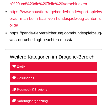
n%20und%20die%20Teile%20verschlucken.
https://www.haustierratgeber.de/hunde/sport-spiel/w
orauf-man-beim-kauf-von-hundespielzeug-achten-s
ollte/
https://panda-tierversicherung.com/hundespielzeug-
was-du-unbedingt-beachten-musst/
Weitere Kategorien im Drogerie-Bereich
Erotik
Gesundheit
Kosmetik & Hygiene
Nahrungsergänzung