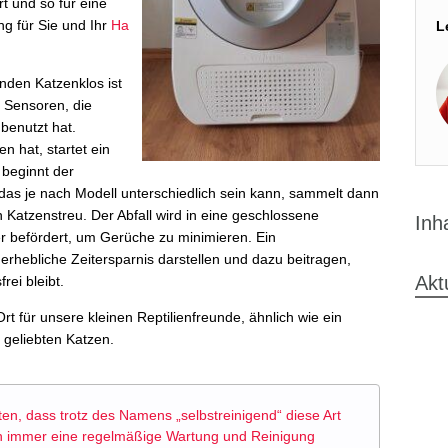
t und so für eine
g für Sie und Ihr
Ha
L
nden Katzenklos ist
t Sensoren, die
 benutzt hat.
n hat, startet ein
 beginnt der
as je nach Modell unterschiedlich sein kann, sammelt dann
 Katzenstreu. Der Abfall wird in eine geschlossene
Inh
er befördert, um Gerüche zu minimieren. Ein
erhebliche Zeitersparnis darstellen und dazu beitragen,
Akt
ei bleibt.
Ort für unsere kleinen Reptilienfreunde, ähnlich wie ein
 geliebten Katzen.
hten, dass trotz des Namens „selbstreinigend“ diese Art
ch immer eine regelmäßige Wartung und Reinigung