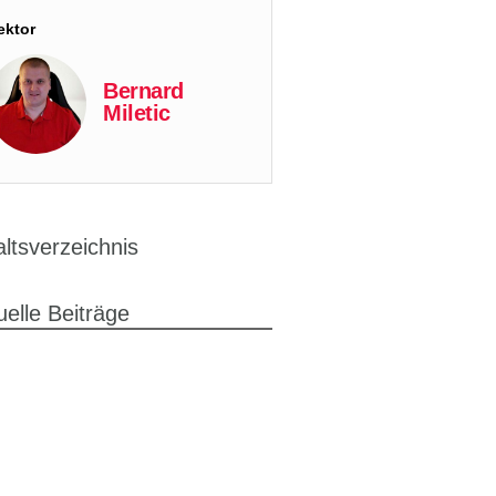
ektor
Bernard
Miletic
altsverzeichnis
uelle Beiträge