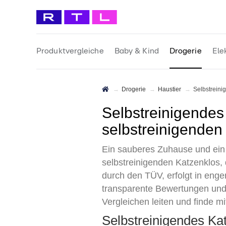
Produktvergleiche
Baby & Kind
Drogerie
Ele
Drogerie
Haustier
Selbstrein
Selbstreinigendes Katzenklo Test 2026 • Die 8 besten
selbstreinigenden
Ein sauberes Zuhause und ein 
selbstreinigenden Katzenklos, d
durch den TÜV, erfolgt in en
transparente Bewertungen und 
Vergleichen leiten und finde mi
Selbstreinigendes K