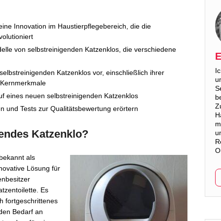
eine Innovation im Haustierpflegebereich, die die
olutioniert
elle von selbstreinigenden Katzenklos, die verschiedene
E
I
elbstreinigenden Katzenklos vor, einschließlich ihrer
u
e Kernmerkmale
S
auf eines neuen selbstreinigenden Katzenklos
b
Z
n und Tests zur Qualitätsbewertung erörtern
H
m
gendes Katzenklo?
u
R
O
bekannt als
nnovative Lösung für
enbesitzer
tzentoilette. Es
h fortgeschrittenes
 den Bedarf an