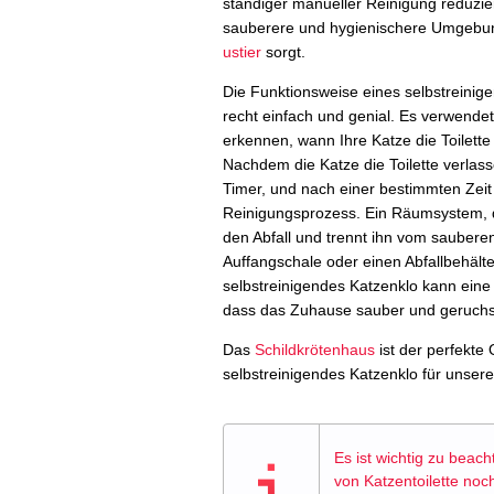
ständiger manueller Reinigung reduzier
sauberere und hygienischere Umgebun
ustier
sorgt.
Die Funktionsweise eines selbstreinige
recht einfach und genial. Es verwende
erkennen, wann Ihre Katze die Toilette
Nachdem die Katze die Toilette verlasse
Timer, und nach einer bestimmten Zeit
Reinigungsprozess. Ein Räumsystem, d
den Abfall und trennt ihn vom sauberen
Auffangschale oder einen Abfallbehält
selbstreinigendes Katzenklo kann eine 
dass das Zuhause sauber und geruchsfr
Das
Schildkrötenhaus
ist der perfekte 
selbstreinigendes Katzenklo für unsere
Es ist wichtig zu beac
von Katzentoilette no