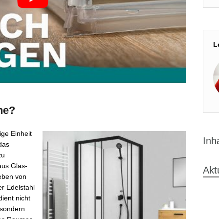
L
ne?
ige Einheit
Inh
das
zu
 aus Glas-
Akt
eben von
r Edelstahl
ient nicht
 sondern