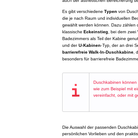
auch der ästhetischen Bereicherung 
Es gibt verschiedene
Typen
von Dusch
die je nach Raum und individuellen Be
gewählt werden können. Dazu zählen 
klassische
Eckeinstieg
, bei dem zwe
Badezimmers als Teil der Kabine genu
und der
U-Kabinen
-Typ, der an drei S
barrierefreie Walk-In-Duschkabine
, 
besonders für barrierefreie Badezimmer
Duschkabinen können 
wie zum Beispiel mit e
vereinfacht, oder mit 
Die Auswahl der passenden Duschkabi
persönlichen Vorlieben und den prakti