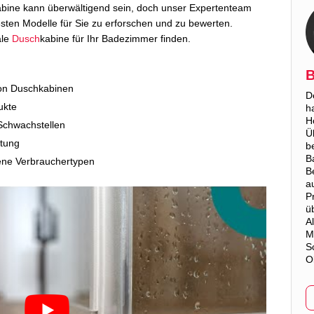
bine kann überwältigend sein, doch unser Expertenteam
esten Modelle für Sie zu erforschen und zu bewerten.
ale
Dusch
kabine für Ihr Badezimmer finden.
B
on Duschkabinen
D
ukte
h
H
 Schwachstellen
Ü
rtung
b
B
dene Verbrauchertypen
B
a
P
ü
A
M
S
O