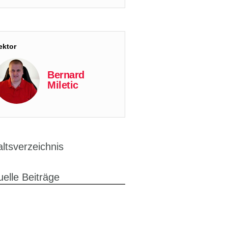
ektor
Bernard
Miletic
altsverzeichnis
uelle Beiträge