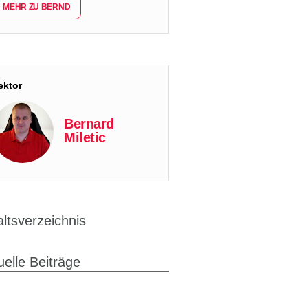
MEHR ZU BERND
ektor
Bernard
Miletic
altsverzeichnis
uelle Beiträge