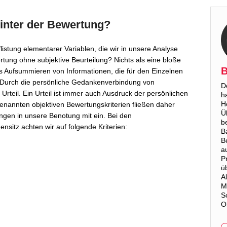
hinter der Bewertung?
istung elementarer Variablen, die wir in unsere Analyse
rtung ohne subjektive Beurteilung? Nichts als eine bloße
B
as Aufsummieren von Informationen, die für den Einzelnen
Durch die persönliche Gedankenverbindung von
D
Urteil. Ein Urteil ist immer auch Ausdruck der persönlichen
h
H
nannten objektiven Bewertungskriterien fließen daher
Ü
lungen in unsere Benotung mit ein. Bei den
b
sitz achten wir auf folgende Kriterien:
B
B
a
P
ü
A
M
S
O