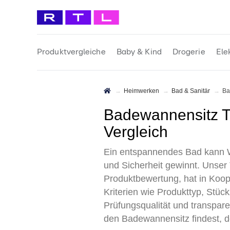
Produktvergleiche
Baby & Kind
Drogerie
Ele
Heimwerken
Bad & Sanitär
B
Badewannensitz Test 2026 • Die 6 besten Badewannensitze im
Vergleich
Ein entspannendes Bad kann 
und Sicherheit gewinnt. Unser
Produktbewertung, hat in Koope
Kriterien wie Produkttyp, Stück
Prüfungsqualität und transpar
den Badewannensitz findest, de