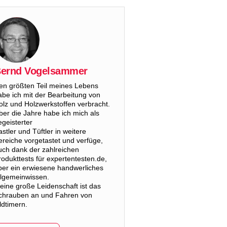
ernd Vogelsammer
en größten Teil meines Lebens
abe ich mit der Bearbeitung von
olz und Holzwerkstoffen verbracht.
ber die Jahre habe ich mich als
egeisterter
astler und Tüftler in weitere
ereiche vorgetastet und verfüge,
uch dank der zahlreichen
rodukttests für expertentesten.de,
ber ein erwiesene handwerliches
llgemeinwissen.
eine große Leidenschaft ist das
chrauben an und Fahren von
ldtimern.