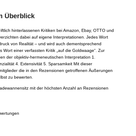
m Überblick
ftlich hinterlassenen Kritiken bei Amazon, Ebay, OTTO und
verzichten dabei auf eigene Interpretationen. Jedes Wort
sdruck von Realität – und wird auch dementsprechend
s Wort einer verfassten Kritik „auf die Goldwaage“. Zur
ien der objektiv-hermeneutischen Interpretation 1.
nzialität 4. Extensivität 5. Sparsamkeit Mit dieser
tglieder die in den Rezensionen getroffenen Äußerungen
lbst zu bewerten.
r Badewannensitz mit der höchsten Anzahl an Rezensionen
ewertungen