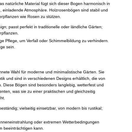
das natürliche Material fügt sich dieser Bogen harmonisch in
e, einladende Atmosphäre. Holzrosenbögen sind stabil und
tterpflanzen wie Rosen zu stützen.
ign; passt perfekt in traditionelle oder ländliche Gärten;
erpflanzen.
ge Pflege, um Verfall oder Schimmelbildung zu verhindern.
nge sein.
hnete Wahl für moderne und minimalistische Gärten. Sie
ik und sind in verschiedenen Designs erhältlich, die von
hen. Diese Bögen sind besonders langlebig, wetterfest und
ten, was sie zu einer praktischen und gleichzeitig
ht.
ständig; vielseitig einsetzbar, von modern bis rustikal;
Sonneneinstrahlung oder extremen Wetterbedingungen
m beeinträchtigen kann.