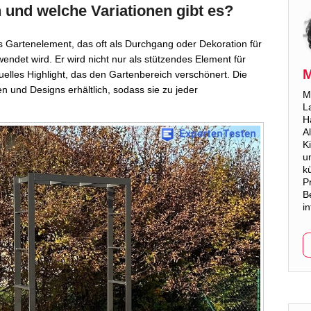
 und welche Variationen gibt es?
 Gartenelement, das oft als Durchgang oder Dekoration für
ndet wird. Er wird nicht nur als stützendes Element für
M
uelles Highlight, das den Gartenbereich verschönert. Die
n und Designs erhältlich, sodass sie zu jeder
M
L
Ha
A
K
u
k
P
B
i