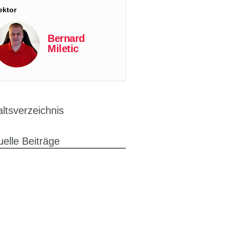
ektor
Bernard
Miletic
altsverzeichnis
uelle Beiträge