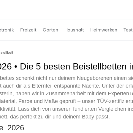
ktronik
Freizeit
Garten
Haushalt
Heimwerken
Test
eistellbett
 2026 • Die 5 besten Beistellbetten 
ellbettes schenkt nicht nur deinem Neugeborenen einen s
t auch dir als Elternteil entspannte Nächte. Unter der e
esterin, haben wir in Zusammenarbeit mit dem Experten
terial, Farbe und Maße geprüft – unser TÜV-zertifiziert
tivität. Lass dich von unseren fundierten Vergleichen in
bett, das perfekt zu dir und deinem Baby passt.
ste 2026