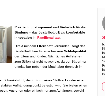
?
Praktisch, platzsparend
und
förderlich
für die
Bindung
– das Beistellbett gilt als
komfortable
S
Innovation
im
Familienalltag
.
I
Direkt mit dem
Elternbett
verbunden, sorgt das
K
Beistellbettchen für eine bessere
Schlafqualität
i
der Eltern und Kinder. Nächtliches
Aufstehen
M
S
zum Stillen ist nicht notwendig, da der
Säugling
P
unmittelbar neben der Mutti, aber dennoch im
l
B
er Schaukelstuhl, der in Form eines Stoffsacks oder einer
stabilen Aufhängungspunkt befestigt wird. Sie bieten einen
sen, Ausruhen oder einfach nur zum Abhängen, sowohl