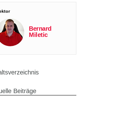
ektor
Bernard
Miletic
altsverzeichnis
uelle Beiträge