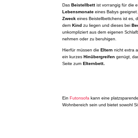
Das
Beistellbett
ist vorrangig für die 
Lebensmonate
eines Babys geeignet
Zweck
eines Beistellbettchens ist es, 
dem
Kind
zu liegen und dieses bei
Be
unkompliziert aus dem eigenen Schlaf
nehmen oder zu beruhigen.
Hierfür müssen die
Eltern
nicht extra 
ein kurzes
Hinübergreifen
genügt, dan
Seite zum
Elternbett.
Ein
Futonsofa
kann eine platzsparende
Wohnbereich sein und bietet sowohl Sit