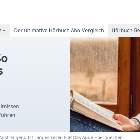
s
Der ultimative Hörbuch Abo-Vergleich
Hörbuch-Bes
So
s
ltnissen
führen.
So Anstrengend Ist Langes Lesen FüR Das Auge Hoerbuecher